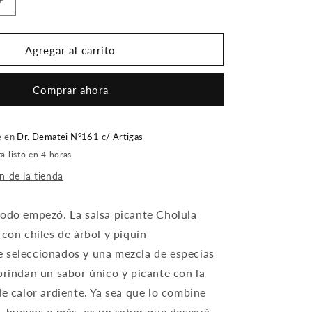
Aumentar
cantidad
para
CHOLULA
Agregar al carrito
ORIGINAL
60ML
Comprar ahora
e en
Dr. Dematei N°161 c/ Artigas
 listo en 4 horas
n de la tienda
todo empezó.
La salsa picante Cholula
 con chiles de árbol y piquín
 seleccionados y una mezcla de especias
brindan un sabor único y picante con la
e calor ardiente.
Ya sea que lo combine
z, huevos o más, es un sabor que deseará.