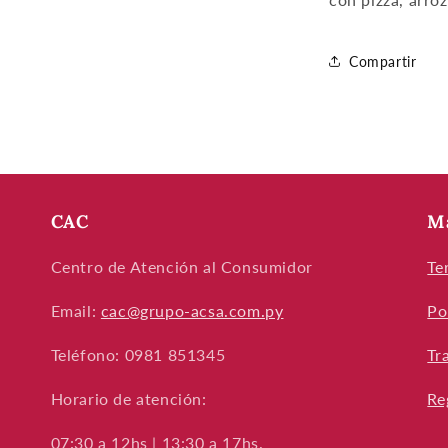
Compartir
CAC
M
Centro de Atención al Consumidor
Te
Email:
cac@grupo-acsa.com.py
Po
Teléfono: 0981 851345
Tr
Horario de atención:
Re
07:30 a 12hs | 13:30 a 17hs.