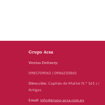
modal
Grupo Acsa
Ventas Delivery:
0985709063 | 0986250865
Dirección:
Capitán de Mattei N.º 161 c/
Artigas
Email:
info@grupo-acsa.com.py