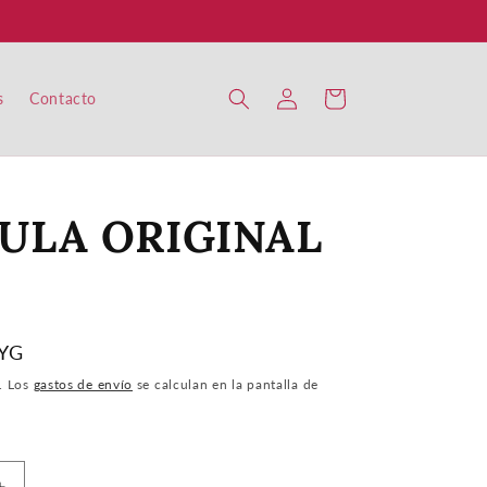
Iniciar
Carrito
s
Contacto
sesión
ULA ORIGINAL
PYG
. Los
gastos de envío
se calculan en la pantalla de