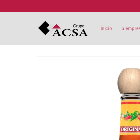
Ir
directamente
al contenido
Inicio
La empre
Ir
directamente
a la
información
del producto