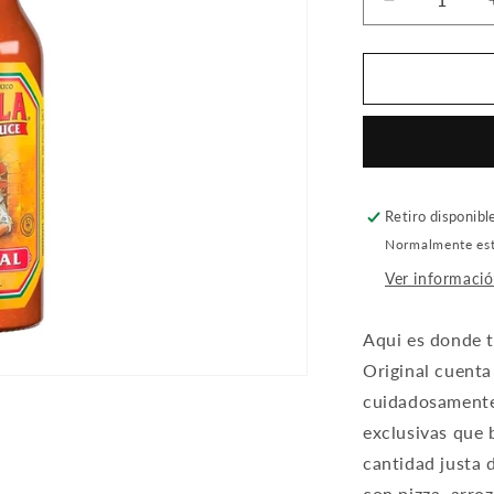
Reducir
cantidad
para
CHOLULA
ORIGINAL
60ML
Retiro disponibl
Normalmente está
Ver informació
Aqui es donde 
Original cuenta
cuidadosamente
exclusivas que 
cantidad justa d
con pizza, arro