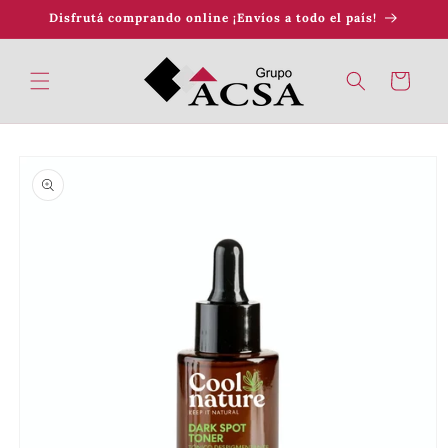
Ir
Disfrutá comprando online ¡Envíos a todo el país!
directamente
al contenido
Carrito
Ir
directamente
a la
información
del producto