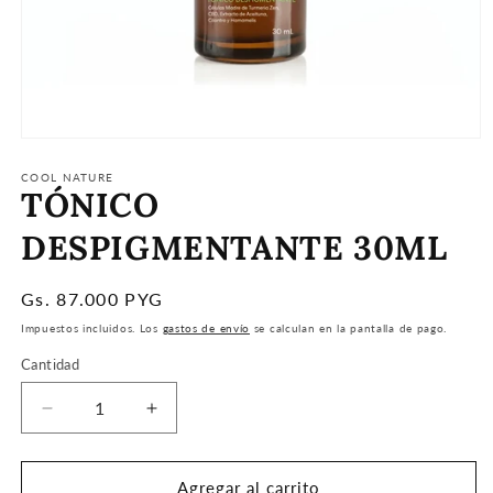
Abrir
elemento
multimedia
COOL NATURE
TÓNICO
1
en
una
DESPIGMENTANTE 30ML
ventana
modal
Precio
Gs. 87.000 PYG
habitual
Impuestos incluidos. Los
gastos de envío
se calculan en la pantalla de pago.
Cantidad
Reducir
Aumentar
cantidad
cantidad
para
para
TÓNICO
TÓNICO
Agregar al carrito